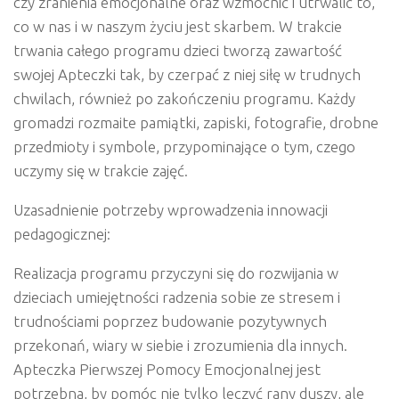
czy zranienia emocjonalne oraz wzmocnić i utrwalić to,
co w nas i w naszym życiu jest skarbem. W trakcie
trwania całego programu dzieci tworzą zawartość
swojej Apteczki tak, by czerpać z niej siłę w trudnych
chwilach, również po zakończeniu programu. Każdy
gromadzi rozmaite pamiątki, zapiski, fotografie, drobne
przedmioty i symbole, przypominające o tym, czego
uczymy się w trakcie zajęć.
Uzasadnienie potrzeby wprowadzenia innowacji
pedagogicznej:
Realizacja programu przyczyni się do rozwijania w
dzieciach umiejętności radzenia sobie ze stresem i
trudnościami poprzez budowanie pozytywnych
przekonań, wiary w siebie i zrozumienia dla innych.
Apteczka Pierwszej Pomocy Emocjonalnej
jest
potrzebna, by pomóc nie tylko leczyć rany duszy, ale