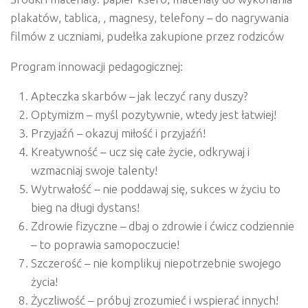
plakatów, tablica, , magnesy, telefony – do nagrywania
filmów z uczniami, pudełka zakupione przez rodziców
Program innowacji pedagogicznej:
Apteczka skarbów
–
jak leczyć rany duszy?
Optymizm
–
myśl pozytywnie, wtedy jest łatwiej!
Przyjaźń
–
okazuj miłość i przyjaźń!
Kreatywność
–
ucz się całe życie, odkrywaj i
wzmacniaj swoje talenty!
Wytrwałość
–
nie poddawaj się, sukces w życiu to
bieg na długi dystans!
Zdrowie fizyczne
–
dbaj o zdrowie i ćwicz codziennie
– to poprawia samopoczucie!
Szczerość
–
nie komplikuj niepotrzebnie swojego
życia!
Życzliwość
–
próbuj zrozumieć i wspierać innych!