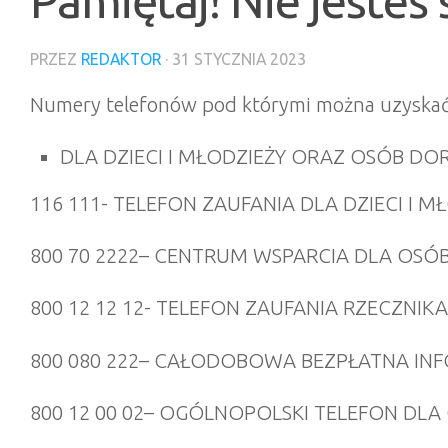
Pamiętaj! Nie jesteś
PRZEZ
REDAKTOR
·
31 STYCZNIA 2023
Numery telefonów pod którymi można uzyskać
DLA DZIECI I MŁODZIEŻY ORAZ OSÓB DO
116 111-
TELEFON ZAUFANIA DLA DZIECI I M
800 70 2222
– CENTRUM WSPARCIA DLA OSÓB
800 12 12 12-
TELEFON ZAUFANIA RZECZNIK
800 080 222
– CAŁODOBOWA BEZPŁATNA INFOL
800 12 00 02
– OGÓLNOPOLSKI TELEFON DLA O