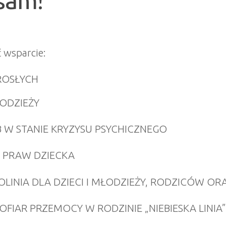
 sam!
 wsparcie:
ROSŁYCH
ŁODZIEŻY
 W STANIE KRYZYSU PSYCHICZNEGO
A PRAW DZIECKA
INIA DLA DZIECI I MŁODZIEŻY, RODZICÓW ORA
FIAR PRZEMOCY W RODZINIE „NIEBIESKA LINIA”