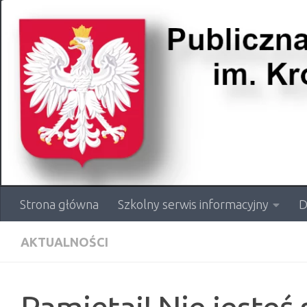
Przejdź do treści
Strona główna
Szkolny serwis informacyjny
D
AKTUALNOŚCI