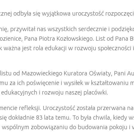
tycznej odbyła się wyjątkowa uroczystość rozpoczę
ię, przywitał nas wszystkich serdecznie i podzię
zienice, Pana Piotra Kozłowskiego. List od Pana B
jak ważna jest rola edukacji w rozwoju społecznośc
tu od Mazowieckiego Kuratora Oświaty, Pani Aure
mu za ich poświęcenie i wysiłek w kształtowaniu 
edukacyjnych i rozwoju naszej placówki.
ie refleksji. Uroczystość została przerwana na c
ię dokładnie 83 lata temu. To była chwila, kiedy w
ym wspólnym zobowiązaniu do budowania pokoju i