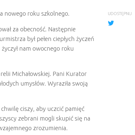
cia nowego roku szkolnego.
UDOSTĘPNIJ
kował za obecność. Następnie
urmistrza był pełen ciepłych życzeń
i i życzył nam owocnego roku
lii Michałowskiej. Pani Kurator
młodych umysłów. Wyraziła swoją
hwilę ciszy, aby uczcić pamięć
szyscy zebrani mogli skupić się na
 wzajemnego zrozumienia.