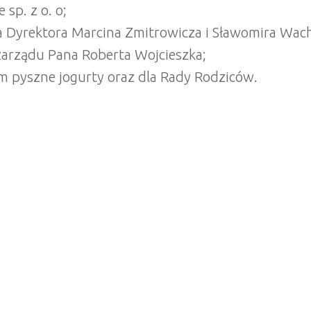
sp. z o. o;
na Dyrektora Marcina Zmitrowicza i Sławomira Wac
zarządu Pana Roberta Wojcieszka;
m pyszne jogurty oraz dla Rady Rodziców.