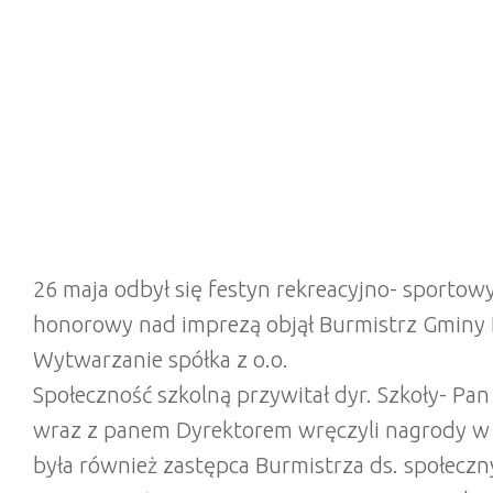
26 maja odbył się festyn rekreacyjno- sportow
honorowy nad imprezą objął Burmistrz Gminy K
Wytwarzanie spółka z o.o.
Społeczność szkolną przywitał dyr. Szkoły- Pan
wraz z panem Dyrektorem wręczyli nagrody w 
była również zastępca Burmistrza ds. społeczn