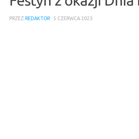
Festyn z okazji Dnia
PRZEZ
REDAKTOR
·
5 CZERWCA 2023