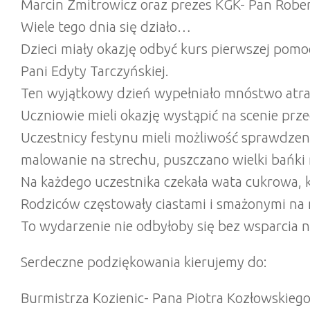
Marcin Zmitrowicz oraz prezes KGK- Pan Rober
Wiele tego dnia się działo…
Dzieci miały okazję odbyć kurs pierwszej pom
Pani Edyty Tarczyńskiej.
Ten wyjątkowy dzień wypełniało mnóstwo atrakc
Uczniowie mieli okazję wystąpić na scenie prz
Uczestnicy festynu mieli możliwość sprawdze
malowanie na strechu, puszczano wielki bańki 
Na każdego uczestnika czekała wata cukrowa, ki
Rodziców częstowały ciastami i smażonymi na 
To wydarzenie nie odbyłoby się bez wsparcia n
Serdeczne podziękowania kierujemy do:
Burmistrza Kozienic- Pana Piotra Kozłowskiego