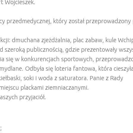
t Wojcieszek.
ocy przedmedycznej, który został przeprowadzony 
ji: dmuchana zjeżdżalnia, plac zabaw, kule Wchipe
ed szeroką publicznością, gdzie prezentowały wszy
nia się w konkurencjach sportowych, przeprowadzo
mydlane. Odbyła się loteria fantowa, która cieszy
ełbaski, soki i woda z saturatora. Panie z Rady
miejscu plackami ziemniaczanymi.
aszych przyjaciół.
;