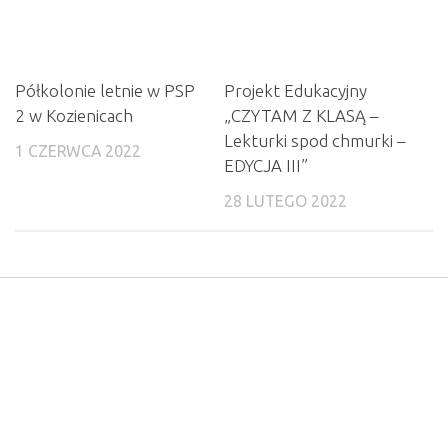
Półkolonie letnie w PSP
Projekt Edukacyjny
2 w Kozienicach
„CZYTAM Z KLASĄ –
Lekturki spod chmurki –
1 CZERWCA 2022
EDYCJA III”
28 LUTEGO 2022