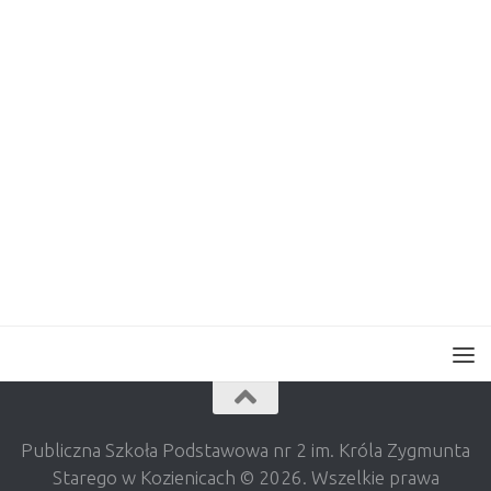
Publiczna Szkoła Podstawowa nr 2 im. Króla Zygmunta
Starego w Kozienicach © 2026. Wszelkie prawa