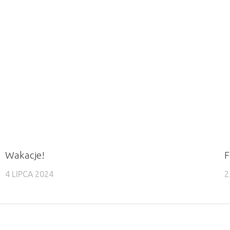
Wakacje!
F
4 LIPCA 2024
2