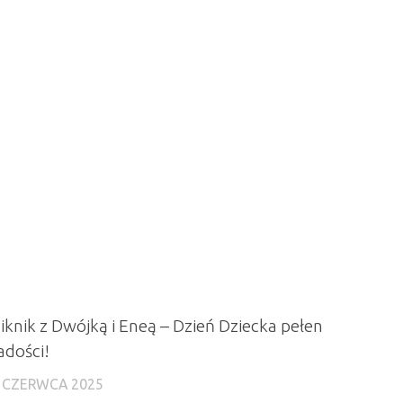
iknik z Dwójką i Eneą – Dzień Dziecka pełen
adości!
 CZERWCA 2025