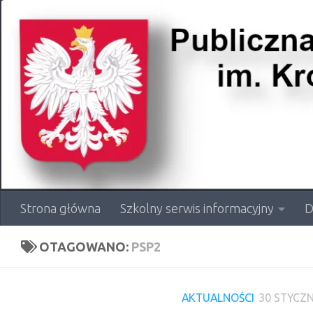
Przejdź do treści
Strona główna
Szkolny serwis informacyjny
D
OTAGOWANO:
PSP2
AKTUALNOŚCI
30 STYCZN