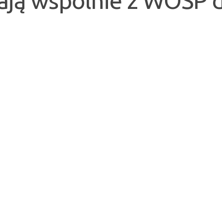
ają wspólnie z WOŚP d