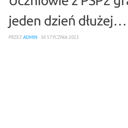
Uczniowie z PSP2 gr
jeden dzień dłużej…
PRZEZ
ADMIN
·
30 STYCZNIA 2022