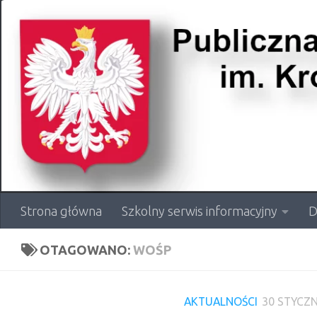
Przejdź do treści
Strona główna
Szkolny serwis informacyjny
D
OTAGOWANO:
WOŚP
AKTUALNOŚCI
30 STYCZN