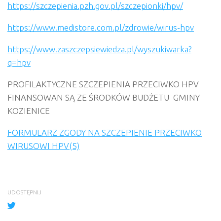
https://szczepienia.pzh.gov.pl/szczepionki/hpv/
https://www.medistore.com.pl/zdrowie/wirus-hpv
https://www.zaszczepsiewiedza.pl/wyszukiwarka?
q=hpv
PROFILAKTYCZNE
SZCZEPIENIA
PRZECIWKO
HPV
FINANSOWAN
SĄ
ZE
ŚRODKÓW
BUDŻETU
GMINY
KOZIENICE
FORMULARZ ZGODY NA SZCZEPIENIE PRZECIWKO
WIRUSOWI HPV(5)
UDOSTĘPNIJ