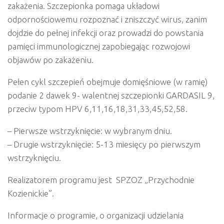
zakażenia.
Szczepionka
pomaga
układowi
odpornościowemu
rozpoznać
i
zniszczyć
wirus,
zanim
dojdzie
do pełnej
infekcji
oraz
prowadzi do
powstania
pamięci
immunologicznej
zapobiegając
rozwojowi
objawów po
zakażeniu.
Pełen
cykl
szczepień
obejmuje
domięśniowe
(w
ramię)
podanie
2
dawek
9- walentnej
szczepionki GARDASIL
9,
przeciw typom HPV 6,11,16,18,31,33,45,52,58.
– Pierwsze wstrzyknięcie: w wybranym dniu.
– Drugie wstrzyknięcie: 5-13 miesięcy po pierwszym
wstrzyknięciu.
Realizatorem
programu
jest
SPZOZ „Przychodnie
Kozienickie”.
Informacje o programie, o organizacji udzielania