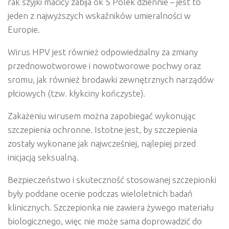
rak
szyjki
macicy
zabija
ok
5
Polek
dziennie
–
jest
to
jeden
z
najwyższych
wskaźników
umieralności
w
Europie.
Wirus
HPV
jest
również
odpowiedzialny
za
zmiany
przednowotworowe i nowotworowe pochwy
oraz
sromu,
jak
również
brodawki zewnętrznych
narządów
płciowych
(tzw.
kłykciny
kończyste).
Zakażeniu
wirusem
można
zapobiegać
wykonując
szczepienia
ochronne.
Istotne
jest, by
szczepienia
zostały wykonane
jak
najwcześniej,
najlepiej
przed
inicjacją
seksualną.
Bezpieczeństwo
i
skuteczność
stosowanej
szczepionki
były poddane
ocenie
podczas
wieloletnich
badań
klinicznych.
Szczepionka
nie
zawiera
żywego
materiału
biologicznego,
więc
nie
może
sama
doprowadzić
do