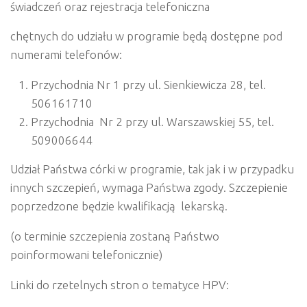
świadczeń oraz rejestracja telefoniczna
chętnych do udziału w programie będą dostępne pod
numerami telefonów:
Przychodnia Nr 1 przy ul. Sienkiewicza 28, tel.
506161710
Przychodnia
Nr 2 przy ul. Warszawskiej 55, tel.
509006644
Udział
Państwa córki w
programie,
tak
jak
i w
przypadku
innych szczepień,
wymaga
Państwa
zgody.
Szczepienie
poprzedzone
będzie
kwalifikacją
lekarską
.
(o terminie szczepienia zostaną Państwo
poinformowani telefonicznie)
Linki
do
rzetelnych
stron
o
tematyce
HPV: