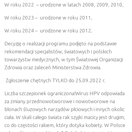
W roku 2022
– urodzone w latach 2008, 2009, 2010,
W roku 2023 –
urodzone w roku 2011,
W roku 2024 –
urodzone w roku 2012.
Decyzję
o
realizacji
programu
podjęto na
podstawie
rekomendacji
specjalistów,
światowych
i
polskich
towarzystw
medycznych,
w tym
Światowej
Organizacji
Zdrowia
oraz
zaleceń
Ministerstwa
Zdrowia.
Zgłoszenie chętnych TYLKO do
25.09.2022 r
.
Liczba szczepionek ograniczona!Wirus
HPV
odpowiada
za
zmiany przednowotworowe i nowotworowe
na
błonach
śluzowych
narządów
płciowych
i
innych
okolic
ciała.
W skali
całego
świata rak
szyjki
macicy
jest
drugim,
co
do
częstości
rakiem,
który
dotyka
kobiety.
W
Polsce