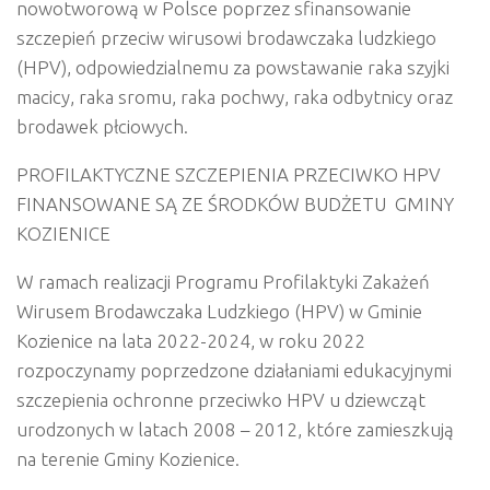
nowotworową
w
Polsce
poprzez
sfinansowanie
szczepień
przeciw
wirusowi
brodawczaka
ludzkiego
(HPV),
odpowiedzialnemu
za
powstawanie
raka
szyjki
macicy,
raka
sromu,
raka
pochwy,
raka
odbytnicy
oraz
brodawek płciowych.
PROFILAKTYCZNE
SZCZEPIENIA
PRZECIWKO
HPV
FINANSOWANE
SĄ
ZE
ŚRODKÓW
BUDŻETU
GMINY
KOZIENICE
W
ramach
realizacji
Programu
Profilaktyki
Zakażeń
Wirusem Brodawczaka Ludzkiego (HPV) w Gminie
Kozienice na lata 2022-2024,
w
roku
2022
rozpoczynamy
poprzedzone
działaniami
edukacyjnymi
szczepienia
ochronne
przeciwko
HPV
u
dziewcząt
urodzonych w latach 2008 – 2012
,
które
zamieszkują
na terenie Gminy Kozienice.