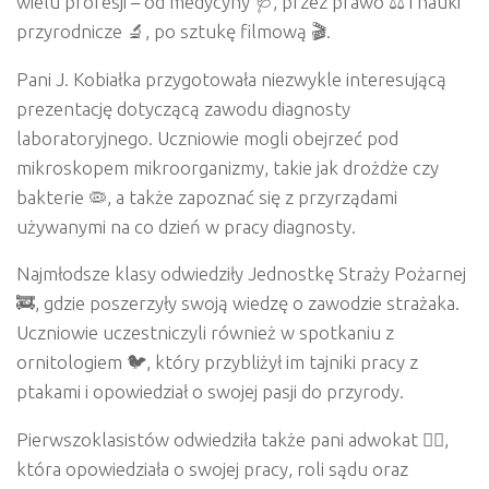
wielu profesji – od medycyny 🩺, przez prawo ⚖️ i nauki
przyrodnicze 🔬, po sztukę filmową 🎬.
Pani J. Kobiałka przygotowała niezwykle interesującą
prezentację dotyczącą zawodu diagnosty
laboratoryjnego. Uczniowie mogli obejrzeć pod
mikroskopem mikroorganizmy, takie jak drożdże czy
bakterie 🦠, a także zapoznać się z przyrządami
używanymi na co dzień w pracy diagnosty.
Najmłodsze klasy odwiedziły Jednostkę Straży Pożarnej
🚒, gdzie poszerzyły swoją wiedzę o zawodzie strażaka.
Uczniowie uczestniczyli również w spotkaniu z
ornitologiem 🐦, który przybliżył im tajniki pracy z
ptakami i opowiedział o swojej pasji do przyrody.
Pierwszoklasistów odwiedziła także pani adwokat 👩‍⚖️,
która opowiedziała o swojej pracy, roli sądu oraz