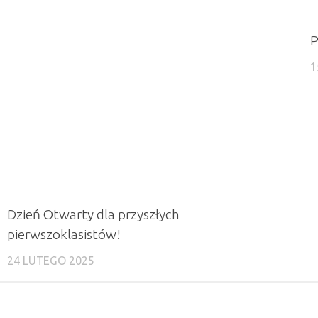
P
1
Dzień Otwarty dla przyszłych
pierwszoklasistów!
24 LUTEGO 2025