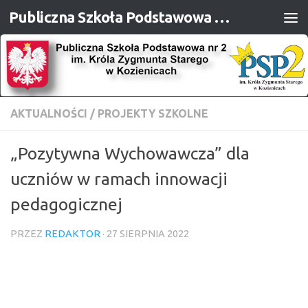
Publiczna Szkoła Podstawowa nr 2 im. Króla Zygmunta Starego w Kozienicach
Przejdź do treści
AKTUALNOŚCI
/
PROJEKTY SZKOLNE
„Pozytywna Wychowawcza” dla
uczniów w ramach innowacji
pedagogicznej
PRZEZ
REDAKTOR
·
27 SIERPNIA 2022