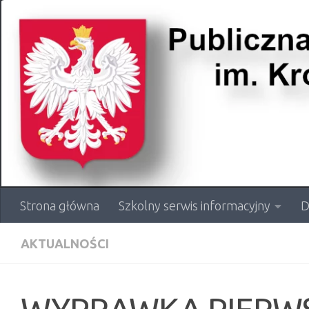
Przejdź do treści
Strona główna
Szkolny serwis informacyjny
D
AKTUALNOŚCI