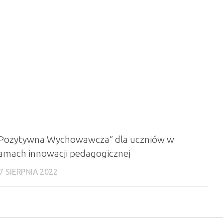
Pozytywna Wychowawcza” dla uczniów w
amach innowacji pedagogicznej
7 SIERPNIA 2022