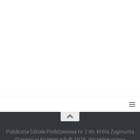
Publiczna Szkoła Podstawowa nr 2 im. Króla Zygmunta
Starego w Kozienicach © 2026. Wszelkie prawa