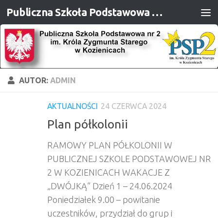
Publiczna Szkoła Podstawowa nr 2 im. Króla Zygmunta Starego w Kozienicach
Przejdź do treści
AUTOR:
ADMIN
AKTUALNOŚCI
24 CZERWCA 2024
Plan półkolonii
RAMOWY PLAN PÓŁKOLONII W
PUBLICZNEJ SZKOLE PODSTAWOWEJ NR
2 W KOZIENICACH WAKACJE Z
„DWÓJKĄ” Dzień 1 – 24.06.2024
Poniedziałek 9.00 – powitanie
uczestników, przydział do grup i