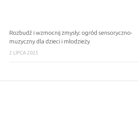
Rozbudź i wzmocnij zmysły: ogród sensoryczno-
muzyczny dla dzieci i młodzieży
2 LIPCA 2025