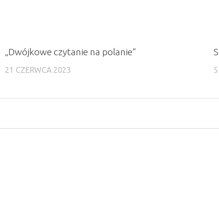
„Dwójkowe czytanie na polanie”
S
21 CZERWCA 2023
5