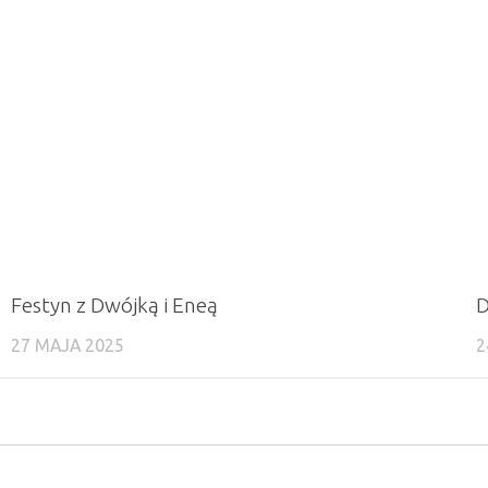
Festyn z Dwójką i Eneą
D
27 MAJA 2025
2