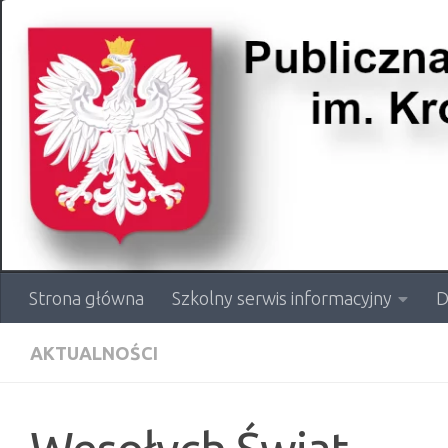
Przejdź do treści
Strona główna
Szkolny serwis informacyjny
D
AKTUALNOŚCI